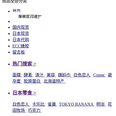
商品全部分类
首页
国内现货
日本现货
日本代购
ECC蜂胶
留言板
热门搜索 >
面膜
酵素
清汁
美容
姨妈巾
白色恋人
Cosme
避
孕套
胶原蛋白
北海道特产
日本零食 >
白色恋人
卡乐比
雀巢
TOKYO BANANA
明治
花
田牧场
巧克力