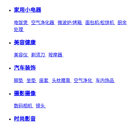
家用小电器
电饭煲
空气净化器
微波炉/烤箱
面包机/松饼机
厨余
处理
美容健康
美容仪
剃须刀
按摩器
汽车装饰
脚垫
坐垫
座套
头枕腰靠
空气净化
车内饰品
摄影摄像
数码相机
镜头
时尚影音