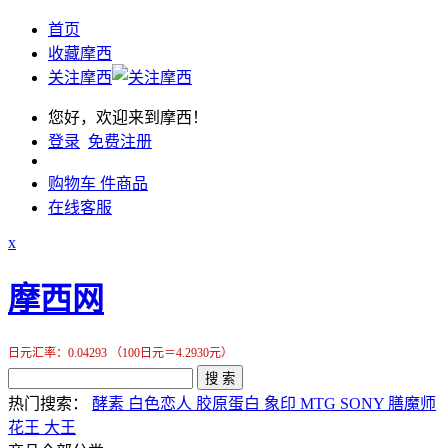
首页
收藏摩西
关注摩西
您好，欢迎来到摩西！
登录
免费注册
购物车
件商品
在线客服
x
摩西网
日元汇率：0.04293 （100日元＝4.2930元）
搜 索
热门搜索：
酵素
白色恋人
胶原蛋白
象印
MTG
SONY
膳魔师
花王
大王