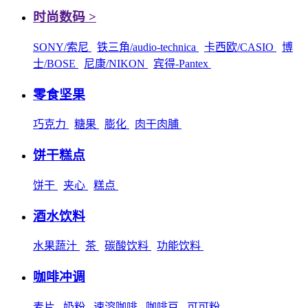
时尚数码 >
SONY/索尼
铁三角/audio-technica
卡西欧/CASIO
博
士/BOSE
尼康/NIKON
宾得-Pantex
零食坚果
巧克力
糖果
膨化
肉干肉脯
饼干糕点
饼干
夹心
糕点
酒水饮料
水果蔬汁
茶
碳酸饮料
功能饮料
咖啡冲调
麦片
奶粉
速溶咖啡
咖啡豆
可可粉