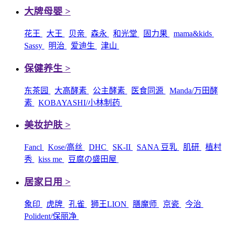
大牌母婴 >
花王
大王
贝亲
森永
和光堂
固力果
mama&kids
Sassy
明治
爱迪生
津山
保健养生 >
东茶园
大高酵素
公主酵素
医食同源
Manda/万田酵
素
KOBAYASHI/小林制药
美妆护肤 >
Fancl
Kose/高丝
DHC
SK-II
SANA 豆乳
肌研
植村
秀
kiss me
豆腐の盛田屋
居家日用 >
象印
虎牌
孔雀
狮王LION
膳魔师
京瓷
今治
Polident/保丽净