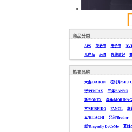
商品分类
APS
英语书
电子书
DV
儿产品
玩具
兴趣爱好
热卖品牌
大金/DAIKIN
植村秀/SHU 
得/PENTAX
三洋/SANYO
斯/YONEX
森永/MORINA
堂/SHISEIDO
FANCL
嘉
立/HITACHI
兄弟/Brother
蜓/Dragonfly DoCoMo
夏普/