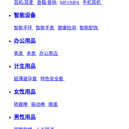
耳机/耳麦
音箱/音响
MP3/MP4
手机耳机
智能设备
智能手环
智能手表
健康检测
智能配饰
办公用品
笔类
本类
办公周边
计生用品
超薄避孕套
特色安全套
女性用品
转震棒
振动棒
跳蛋
男性用品