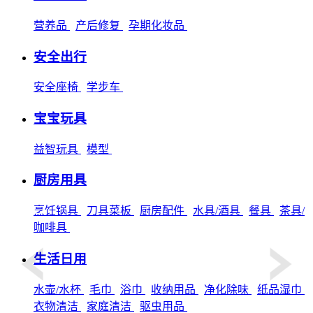
营养品
产后修复
孕期化妆品
安全出行
安全座椅
学步车
宝宝玩具
益智玩具
模型
厨房用具
烹饪锅具
刀具菜板
厨房配件
水具/酒具
餐具
茶具/
咖啡具
生活日用
水壶/水杯
毛巾
浴巾
收纳用品
净化除味
纸品湿巾
衣物清洁
家庭清洁
驱虫用品