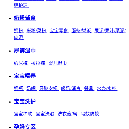
腔护理
奶粉辅食
奶粉
米粉/菜粉
宝宝零食
面条/粥饭
果泥/果汁/菜泥/
肉泥
尿裤湿巾
纸尿裤
拉拉裤
婴儿湿巾
宝宝喂养
奶瓶
奶嘴
牙胶安抚
暖奶/消毒
餐具
水壶/水杯
宝宝洗护
宝宝护肤
宝宝洗浴
洗衣液/皂
驱蚊防蚊
孕妈专区