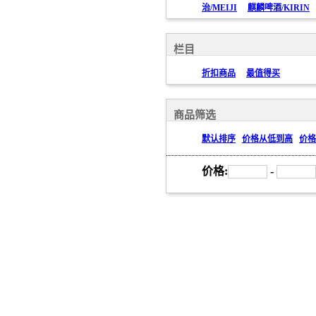
治/MEIJI
麒麟啤酒/KIRIN
栏目
折扣商品
最值得买
商品筛选
默认排序
价格从低到高
价格
价格:
-