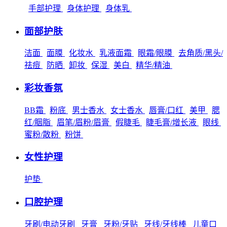
手部护理
身体护理
身体乳
面部护肤
洁面
面膜
化妆水
乳液面霜
眼霜/眼膜
去角质/黑头/
祛痘
防晒
卸妆
保湿
美白
精华/精油
彩妆香氛
BB霜
粉底
男士香水
女士香水
唇膏/口红
美甲
腮
红/胭脂
眉笔/眉粉/眉膏
假睫毛
睫毛膏/增长液
眼线
蜜粉/散粉
粉饼
女性护理
护垫
口腔护理
牙刷/电动牙刷
牙膏
牙粉/牙贴
牙线/牙线棒
儿童口