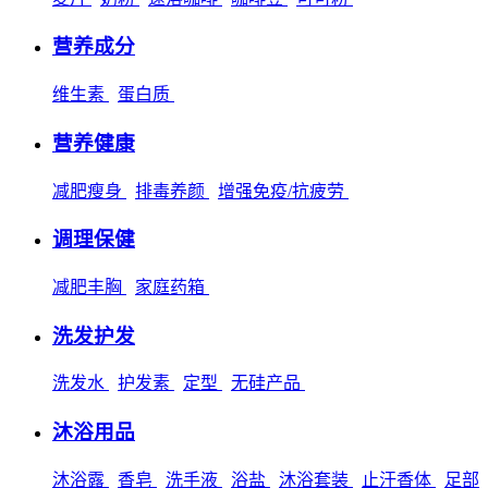
营养成分
维生素
蛋白质
营养健康
减肥瘦身
排毒养颜
增强免疫/抗疲劳
调理保健
减肥丰胸
家庭药箱
洗发护发
洗发水
护发素
定型
无硅产品
沐浴用品
沐浴露
香皂
洗手液
浴盐
沐浴套装
止汗香体
足部