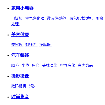
家用小电器
电饭煲
空气净化器
微波炉/烤箱
面包机/松饼机
厨余
处理
美容健康
美容仪
剃须刀
按摩器
汽车装饰
脚垫
坐垫
座套
头枕腰靠
空气净化
车内饰品
摄影摄像
数码相机
镜头
时尚影音