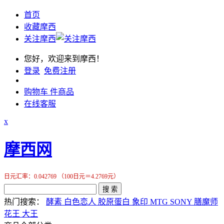
首页
收藏摩西
关注摩西
您好，欢迎来到摩西！
登录
免费注册
购物车
件商品
在线客服
x
摩西网
日元汇率：0.042769 （100日元＝4.2769元）
搜 索
热门搜索：
酵素
白色恋人
胶原蛋白
象印
MTG
SONY
膳魔师
花王
大王