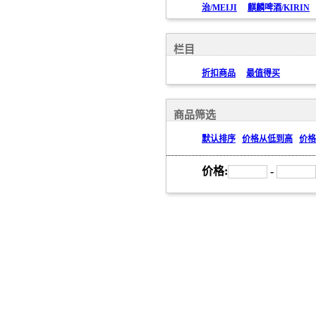
治/MEIJI
麒麟啤酒/KIRIN
栏目
折扣商品
最值得买
商品筛选
默认排序
价格从低到高
价格
价格:
-