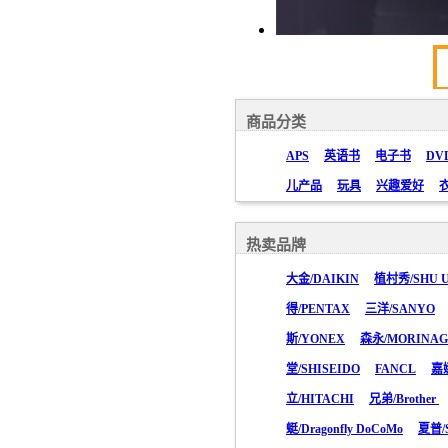
商品分类
APS
英语书
电子书
DV
儿产品
玩具
兴趣爱好
热卖品牌
大金/DAIKIN
植村秀/SHU 
得/PENTAX
三洋/SANYO
斯/YONEX
森永/MORINA
堂/SHISEIDO
FANCL
嘉
立/HITACHI
兄弟/Brother
蜓/Dragonfly DoCoMo
夏普/