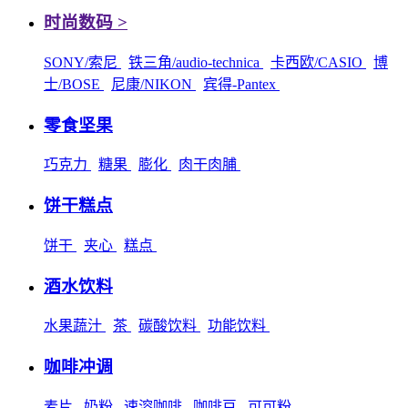
时尚数码 >
SONY/索尼
铁三角/audio-technica
卡西欧/CASIO
博
士/BOSE
尼康/NIKON
宾得-Pantex
零食坚果
巧克力
糖果
膨化
肉干肉脯
饼干糕点
饼干
夹心
糕点
酒水饮料
水果蔬汁
茶
碳酸饮料
功能饮料
咖啡冲调
麦片
奶粉
速溶咖啡
咖啡豆
可可粉