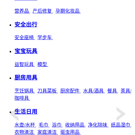
营养品
产后修复
孕期化妆品
安全出行
安全座椅
学步车
宝宝玩具
益智玩具
模型
厨房用具
烹饪锅具
刀具菜板
厨房配件
水具/酒具
餐具
茶具/
咖啡具
生活日用
水壶/水杯
毛巾
浴巾
收纳用品
净化除味
纸品湿巾
衣物清洁
家庭清洁
驱虫用品