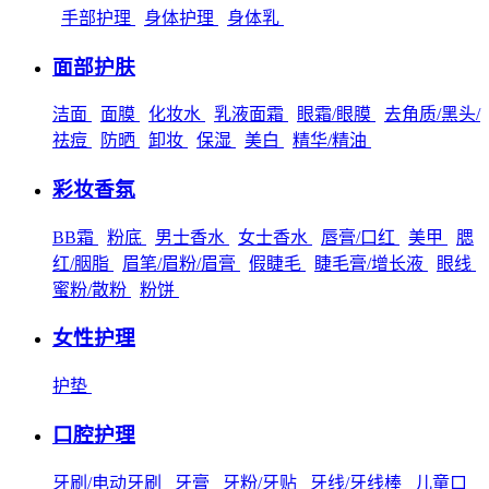
手部护理
身体护理
身体乳
面部护肤
洁面
面膜
化妆水
乳液面霜
眼霜/眼膜
去角质/黑头/
祛痘
防晒
卸妆
保湿
美白
精华/精油
彩妆香氛
BB霜
粉底
男士香水
女士香水
唇膏/口红
美甲
腮
红/胭脂
眉笔/眉粉/眉膏
假睫毛
睫毛膏/增长液
眼线
蜜粉/散粉
粉饼
女性护理
护垫
口腔护理
牙刷/电动牙刷
牙膏
牙粉/牙贴
牙线/牙线棒
儿童口