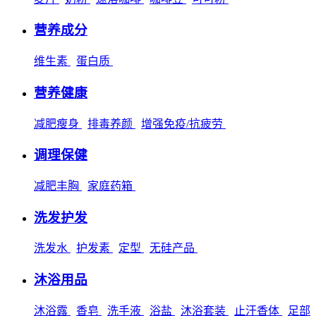
营养成分
维生素
蛋白质
营养健康
减肥瘦身
排毒养颜
增强免疫/抗疲劳
调理保健
减肥丰胸
家庭药箱
洗发护发
洗发水
护发素
定型
无硅产品
沐浴用品
沐浴露
香皂
洗手液
浴盐
沐浴套装
止汗香体
足部