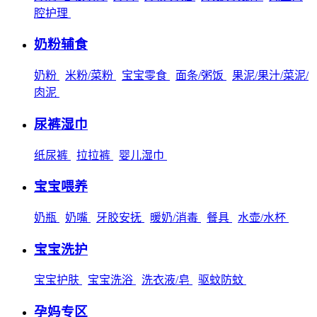
腔护理
奶粉辅食
奶粉
米粉/菜粉
宝宝零食
面条/粥饭
果泥/果汁/菜泥/
肉泥
尿裤湿巾
纸尿裤
拉拉裤
婴儿湿巾
宝宝喂养
奶瓶
奶嘴
牙胶安抚
暖奶/消毒
餐具
水壶/水杯
宝宝洗护
宝宝护肤
宝宝洗浴
洗衣液/皂
驱蚊防蚊
孕妈专区