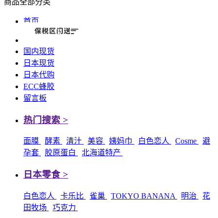
商品全部分类
首页
国内现货
日本现货
日本代购
ECC蜂胶
留言板
热门搜索 >
面膜
酵素
清汁
美容
姨妈巾
白色恋人
Cosme
避
孕套
胶原蛋白
北海道特产
日本零食 >
白色恋人
卡乐比
雀巢
TOKYO BANANA
明治
花
田牧场
巧克力