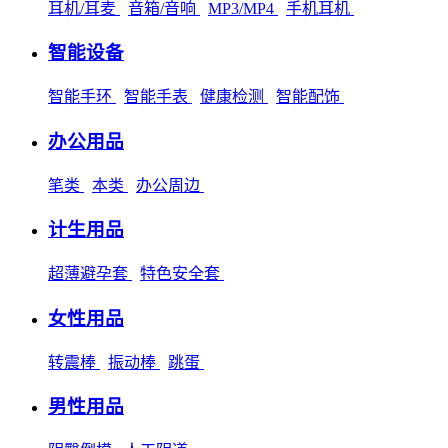
耳机/耳麦
音箱/音响
MP3/MP4
手机耳机
智能设备
智能手环
智能手表
健康检测
智能配饰
办公用品
笔类
本类
办公周边
计生用品
超薄避孕套
特色安全套
女性用品
转震棒
振动棒
跳蛋
男性用品