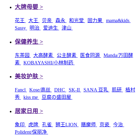
大牌母婴 >
花王
大王
贝亲
森永
和光堂
固力果
mama&kids
Sassy
明治
爱迪生
津山
保健养生 >
东茶园
大高酵素
公主酵素
医食同源
Manda/万田酵
素
KOBAYASHI/小林制药
美妆护肤 >
Fancl
Kose/高丝
DHC
SK-II
SANA 豆乳
肌研
植村
秀
kiss me
豆腐の盛田屋
居家日用 >
象印
虎牌
孔雀
狮王LION
膳魔师
京瓷
今治
Polident/保丽净