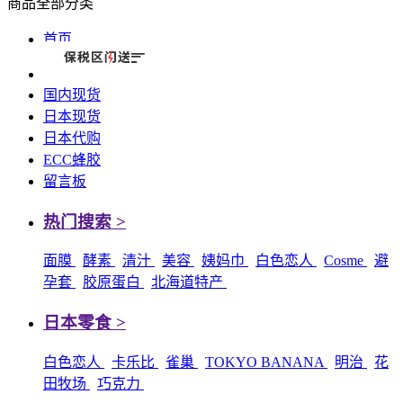
商品全部分类
首页
国内现货
日本现货
日本代购
ECC蜂胶
留言板
热门搜索 >
面膜
酵素
清汁
美容
姨妈巾
白色恋人
Cosme
避
孕套
胶原蛋白
北海道特产
日本零食 >
白色恋人
卡乐比
雀巢
TOKYO BANANA
明治
花
田牧场
巧克力