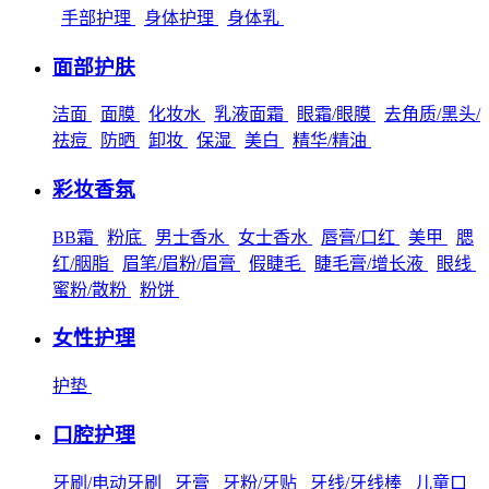
手部护理
身体护理
身体乳
面部护肤
洁面
面膜
化妆水
乳液面霜
眼霜/眼膜
去角质/黑头/
祛痘
防晒
卸妆
保湿
美白
精华/精油
彩妆香氛
BB霜
粉底
男士香水
女士香水
唇膏/口红
美甲
腮
红/胭脂
眉笔/眉粉/眉膏
假睫毛
睫毛膏/增长液
眼线
蜜粉/散粉
粉饼
女性护理
护垫
口腔护理
牙刷/电动牙刷
牙膏
牙粉/牙贴
牙线/牙线棒
儿童口