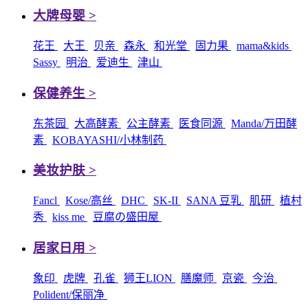
大牌母婴 >
花王
大王
贝亲
森永
和光堂
固力果
mama&kids
Sassy
明治
爱迪生
津山
保健养生 >
东茶园
大高酵素
公主酵素
医食同源
Manda/万田酵
素
KOBAYASHI/小林制药
美妆护肤 >
Fancl
Kose/高丝
DHC
SK-II
SANA 豆乳
肌研
植村
秀
kiss me
豆腐の盛田屋
居家日用 >
象印
虎牌
孔雀
狮王LION
膳魔师
京瓷
今治
Polident/保丽净