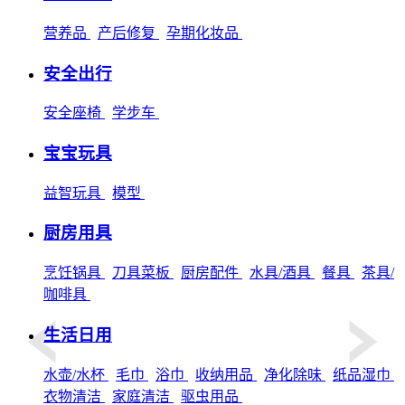
营养品
产后修复
孕期化妆品
安全出行
安全座椅
学步车
宝宝玩具
益智玩具
模型
厨房用具
烹饪锅具
刀具菜板
厨房配件
水具/酒具
餐具
茶具/
咖啡具
生活日用
水壶/水杯
毛巾
浴巾
收纳用品
净化除味
纸品湿巾
衣物清洁
家庭清洁
驱虫用品