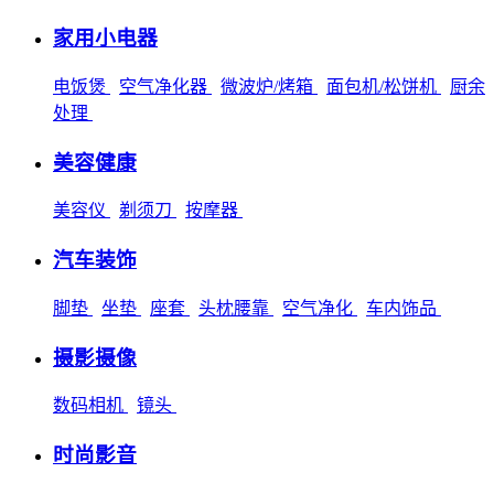
家用小电器
电饭煲
空气净化器
微波炉/烤箱
面包机/松饼机
厨余
处理
美容健康
美容仪
剃须刀
按摩器
汽车装饰
脚垫
坐垫
座套
头枕腰靠
空气净化
车内饰品
摄影摄像
数码相机
镜头
时尚影音