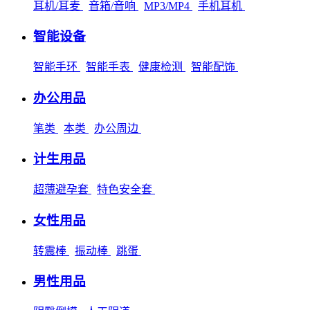
耳机/耳麦
音箱/音响
MP3/MP4
手机耳机
智能设备
智能手环
智能手表
健康检测
智能配饰
办公用品
笔类
本类
办公周边
计生用品
超薄避孕套
特色安全套
女性用品
转震棒
振动棒
跳蛋
男性用品