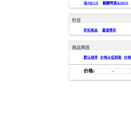
治/MEIJI
麒麟啤酒/KIRIN
栏目
折扣商品
最值得买
商品筛选
默认排序
价格从低到高
价格
价格:
-