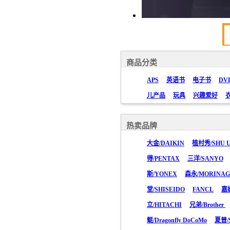
商品分类
APS
英语书
电子书
DV
儿产品
玩具
兴趣爱好
热卖品牌
大金/DAIKIN
植村秀/SHU 
得/PENTAX
三洋/SANYO
斯/YONEX
森永/MORINA
堂/SHISEIDO
FANCL
嘉
立/HITACHI
兄弟/Brother
蜓/Dragonfly DoCoMo
夏普/