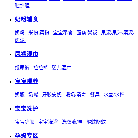
腔护理
奶粉辅食
奶粉
米粉/菜粉
宝宝零食
面条/粥饭
果泥/果汁/菜泥/
肉泥
尿裤湿巾
纸尿裤
拉拉裤
婴儿湿巾
宝宝喂养
奶瓶
奶嘴
牙胶安抚
暖奶/消毒
餐具
水壶/水杯
宝宝洗护
宝宝护肤
宝宝洗浴
洗衣液/皂
驱蚊防蚊
孕妈专区