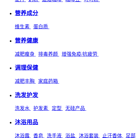
营养成分
维生素
蛋白质
营养健康
减肥瘦身
排毒养颜
增强免疫/抗疲劳
调理保健
减肥丰胸
家庭药箱
洗发护发
洗发水
护发素
定型
无硅产品
沐浴用品
沐浴露
香皂
洗手液
浴盐
沐浴套装
止汗香体
足部