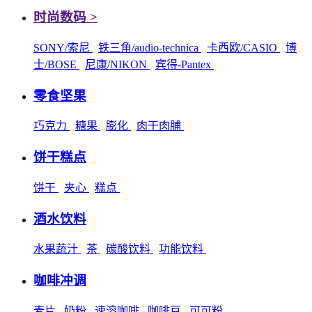
时尚数码 >
SONY/索尼
铁三角/audio-technica
卡西欧/CASIO
博
士/BOSE
尼康/NIKON
宾得-Pantex
零食坚果
巧克力
糖果
膨化
肉干肉脯
饼干糕点
饼干
夹心
糕点
酒水饮料
水果蔬汁
茶
碳酸饮料
功能饮料
咖啡冲调
麦片
奶粉
速溶咖啡
咖啡豆
可可粉