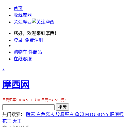
首页
收藏摩西
关注摩西
您好，欢迎来到摩西！
登录
免费注册
购物车
件商品
在线客服
x
摩西网
日元汇率：0.042791 （100日元＝4.2791元）
搜 索
热门搜索：
酵素
白色恋人
胶原蛋白
象印
MTG
SONY
膳魔师
花王
大王