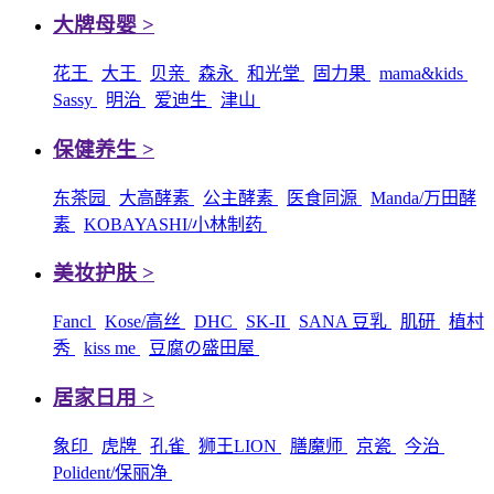
大牌母婴 >
花王
大王
贝亲
森永
和光堂
固力果
mama&kids
Sassy
明治
爱迪生
津山
保健养生 >
东茶园
大高酵素
公主酵素
医食同源
Manda/万田酵
素
KOBAYASHI/小林制药
美妆护肤 >
Fancl
Kose/高丝
DHC
SK-II
SANA 豆乳
肌研
植村
秀
kiss me
豆腐の盛田屋
居家日用 >
象印
虎牌
孔雀
狮王LION
膳魔师
京瓷
今治
Polident/保丽净