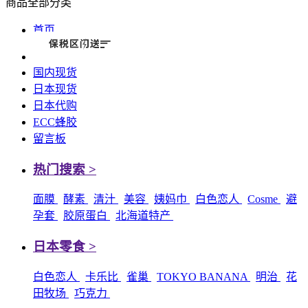
商品全部分类
首页
国内现货
日本现货
日本代购
ECC蜂胶
留言板
热门搜索 >
面膜
酵素
清汁
美容
姨妈巾
白色恋人
Cosme
避
孕套
胶原蛋白
北海道特产
日本零食 >
白色恋人
卡乐比
雀巢
TOKYO BANANA
明治
花
田牧场
巧克力