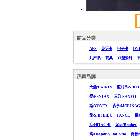
商品分类
APS
英语书
电子书
DV
儿产品
玩具
兴趣爱好
热卖品牌
大金/DAIKIN
植村秀/SHU 
得/PENTAX
三洋/SANYO
斯/YONEX
森永/MORINA
堂/SHISEIDO
FANCL
嘉
立/HITACHI
兄弟/Brother
蜓/Dragonfly DoCoMo
夏普/