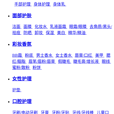
手部护理
身体护理
身体乳
面部护肤
洁面
面膜
化妆水
乳液面霜
眼霜/眼膜
去角质/黑头/
祛痘
防晒
卸妆
保湿
美白
精华/精油
彩妆香氛
BB霜
粉底
男士香水
女士香水
唇膏/口红
美甲
腮
红/胭脂
眉笔/眉粉/眉膏
假睫毛
睫毛膏/增长液
眼线
蜜粉/散粉
粉饼
女性护理
护垫
口腔护理
牙刷/电动牙刷
牙膏
牙粉/牙贴
牙线/牙线棒
儿童口