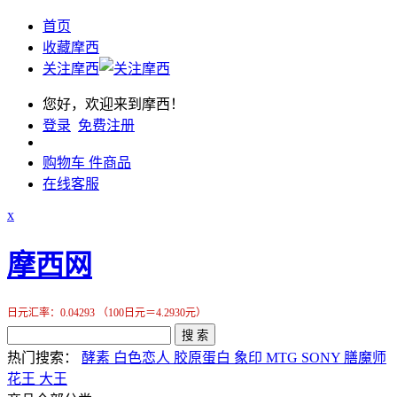
首页
收藏摩西
关注摩西
您好，欢迎来到摩西！
登录
免费注册
购物车
件商品
在线客服
x
摩西网
日元汇率：0.04293 （100日元＝4.2930元）
搜 索
热门搜索：
酵素
白色恋人
胶原蛋白
象印
MTG
SONY
膳魔师
花王
大王