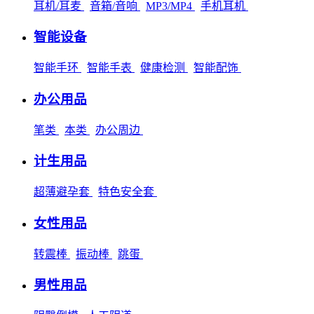
耳机/耳麦
音箱/音响
MP3/MP4
手机耳机
智能设备
智能手环
智能手表
健康检测
智能配饰
办公用品
笔类
本类
办公周边
计生用品
超薄避孕套
特色安全套
女性用品
转震棒
振动棒
跳蛋
男性用品