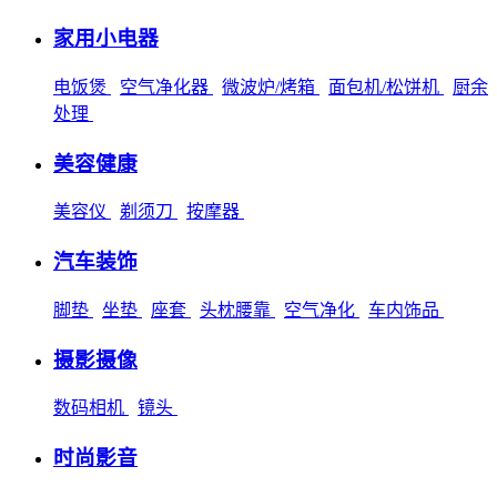
家用小电器
电饭煲
空气净化器
微波炉/烤箱
面包机/松饼机
厨余
处理
美容健康
美容仪
剃须刀
按摩器
汽车装饰
脚垫
坐垫
座套
头枕腰靠
空气净化
车内饰品
摄影摄像
数码相机
镜头
时尚影音