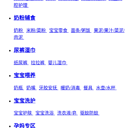
腔护理
奶粉辅食
奶粉
米粉/菜粉
宝宝零食
面条/粥饭
果泥/果汁/菜泥/
肉泥
尿裤湿巾
纸尿裤
拉拉裤
婴儿湿巾
宝宝喂养
奶瓶
奶嘴
牙胶安抚
暖奶/消毒
餐具
水壶/水杯
宝宝洗护
宝宝护肤
宝宝洗浴
洗衣液/皂
驱蚊防蚊
孕妈专区