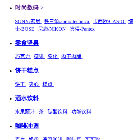
时尚数码 >
SONY/索尼
铁三角/audio-technica
卡西欧/CASIO
博
士/BOSE
尼康/NIKON
宾得-Pantex
零食坚果
巧克力
糖果
膨化
肉干肉脯
饼干糕点
饼干
夹心
糕点
酒水饮料
水果蔬汁
茶
碳酸饮料
功能饮料
咖啡冲调
麦片
奶粉
速溶咖啡
咖啡豆
可可粉