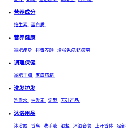
营养成分
维生素
蛋白质
营养健康
减肥瘦身
排毒养颜
增强免疫/抗疲劳
调理保健
减肥丰胸
家庭药箱
洗发护发
洗发水
护发素
定型
无硅产品
沐浴用品
沐浴露
香皂
洗手液
浴盐
沐浴套装
止汗香体
足部