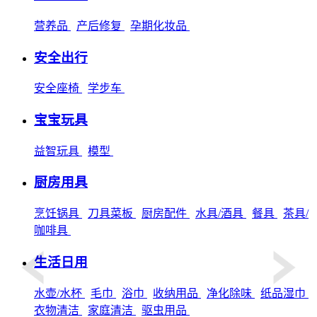
营养品
产后修复
孕期化妆品
安全出行
安全座椅
学步车
宝宝玩具
益智玩具
模型
厨房用具
烹饪锅具
刀具菜板
厨房配件
水具/酒具
餐具
茶具/
咖啡具
生活日用
水壶/水杯
毛巾
浴巾
收纳用品
净化除味
纸品湿巾
衣物清洁
家庭清洁
驱虫用品