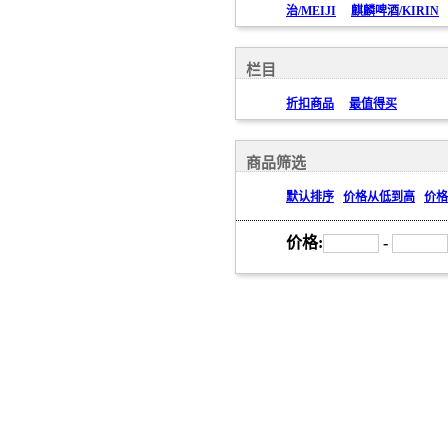
治/MEIJI
麒麟啤酒/KIRIN
栏目
折扣商品
最值得买
商品筛选
默认排序
价格从低到高
价格
价格:
-