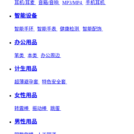
耳机/耳麦
音箱/音响
MP3/MP4
手机耳机
智能设备
智能手环
智能手表
健康检测
智能配饰
办公用品
笔类
本类
办公周边
计生用品
超薄避孕套
特色安全套
女性用品
转震棒
振动棒
跳蛋
男性用品