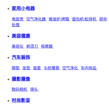
家用小电器
电饭煲
空气净化器
微波炉/烤箱
面包机/松饼机
厨余
处理
美容健康
美容仪
剃须刀
按摩器
汽车装饰
脚垫
坐垫
座套
头枕腰靠
空气净化
车内饰品
摄影摄像
数码相机
镜头
时尚影音