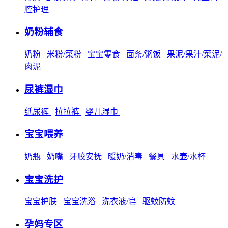
腔护理
奶粉辅食
奶粉
米粉/菜粉
宝宝零食
面条/粥饭
果泥/果汁/菜泥/
肉泥
尿裤湿巾
纸尿裤
拉拉裤
婴儿湿巾
宝宝喂养
奶瓶
奶嘴
牙胶安抚
暖奶/消毒
餐具
水壶/水杯
宝宝洗护
宝宝护肤
宝宝洗浴
洗衣液/皂
驱蚊防蚊
孕妈专区