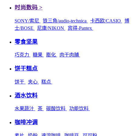
时尚数码 >
SONY/索尼
铁三角/audio-technica
卡西欧/CASIO
博
士/BOSE
尼康/NIKON
宾得-Pantex
零食坚果
巧克力
糖果
膨化
肉干肉脯
饼干糕点
饼干
夹心
糕点
酒水饮料
水果蔬汁
茶
碳酸饮料
功能饮料
咖啡冲调
麦片
奶粉
速溶咖啡
咖啡豆
可可粉