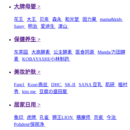
大牌母婴 >
花王
大王
贝亲
森永
和光堂
固力果
mama&kids
Sassy
明治
爱迪生
津山
保健养生 >
东茶园
大高酵素
公主酵素
医食同源
Manda/万田酵
素
KOBAYASHI/小林制药
美妆护肤 >
Fancl
Kose/高丝
DHC
SK-II
SANA 豆乳
肌研
植村
秀
kiss me
豆腐の盛田屋
居家日用 >
象印
虎牌
孔雀
狮王LION
膳魔师
京瓷
今治
Polident/保丽净