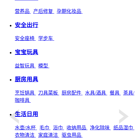
营养品
产后修复
孕期化妆品
安全出行
安全座椅
学步车
宝宝玩具
益智玩具
模型
厨房用具
烹饪锅具
刀具菜板
厨房配件
水具/酒具
餐具
茶具/
咖啡具
生活日用
水壶/水杯
毛巾
浴巾
收纳用品
净化除味
纸品湿巾
衣物清洁
家庭清洁
驱虫用品