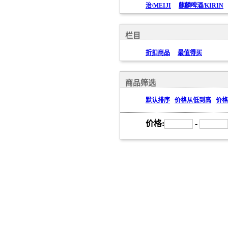
治/MEIJI
麒麟啤酒/KIRIN
栏目
折扣商品
最值得买
商品筛选
默认排序
价格从低到高
价格
价格:
-