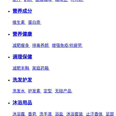
营养成分
维生素
蛋白质
营养健康
减肥瘦身
排毒养颜
增强免疫/抗疲劳
调理保健
减肥丰胸
家庭药箱
洗发护发
洗发水
护发素
定型
无硅产品
沐浴用品
沐浴露
香皂
洗手液
浴盐
沐浴套装
止汗香体
足部