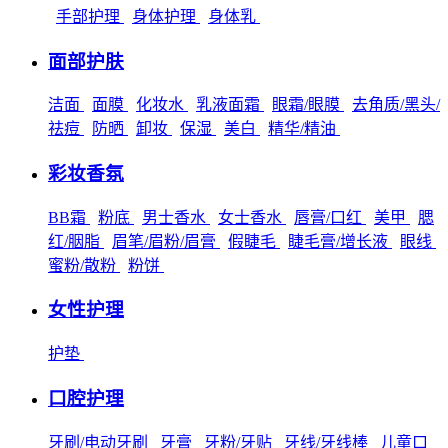
手部护理
身体护理
身体乳
面部护肤
洁面
面膜
化妆水
乳液面霜
眼霜/眼膜
去角质/黑头/
祛痘
防晒
卸妆
保湿
美白
精华/精油
彩妆香氛
BB霜
粉底
男士香水
女士香水
唇膏/口红
美甲
腮
红/胭脂
眉笔/眉粉/眉膏
假睫毛
睫毛膏/增长液
眼线
蜜粉/散粉
粉饼
女性护理
护垫
口腔护理
牙刷/电动牙刷
牙膏
牙粉/牙贴
牙线/牙线棒
儿童口