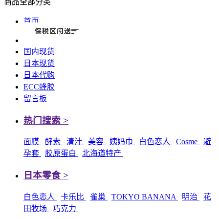
商品全部分类
首页
国内现货
日本现货
日本代购
ECC蜂胶
留言板
热门搜索 >
面膜
酵素
清汁
美容
姨妈巾
白色恋人
Cosme
避
孕套
胶原蛋白
北海道特产
日本零食 >
白色恋人
卡乐比
雀巢
TOKYO BANANA
明治
花
田牧场
巧克力