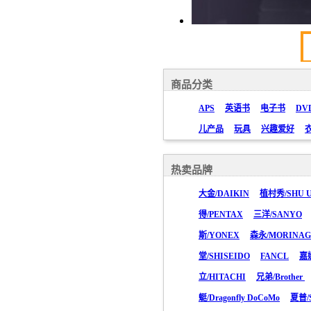
商品分类
APS
英语书
电子书
DV
儿产品
玩具
兴趣爱好
热卖品牌
大金/DAIKIN
植村秀/SHU 
得/PENTAX
三洋/SANYO
斯/YONEX
森永/MORINA
堂/SHISEIDO
FANCL
嘉
立/HITACHI
兄弟/Brother
蜓/Dragonfly DoCoMo
夏普/