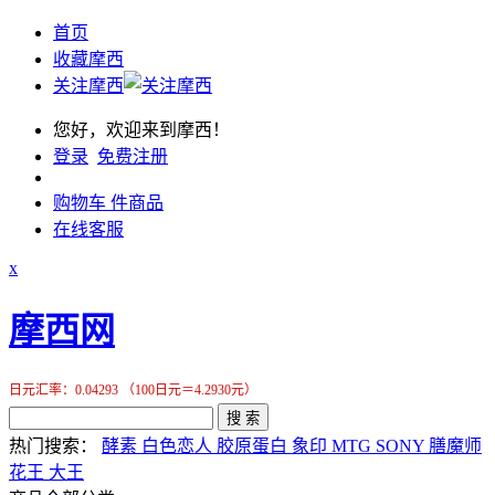
首页
收藏摩西
关注摩西
您好，欢迎来到摩西！
登录
免费注册
购物车
件商品
在线客服
x
摩西网
日元汇率：0.04293 （100日元＝4.2930元）
搜 索
热门搜索：
酵素
白色恋人
胶原蛋白
象印
MTG
SONY
膳魔师
花王
大王